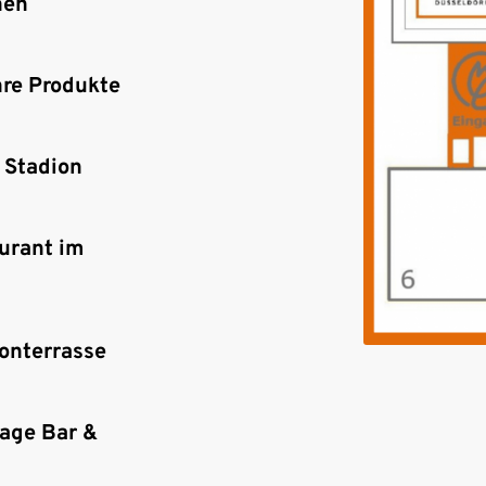
hen
hre Produkte
 Stadion
urant im
ionterrasse
stage Bar &