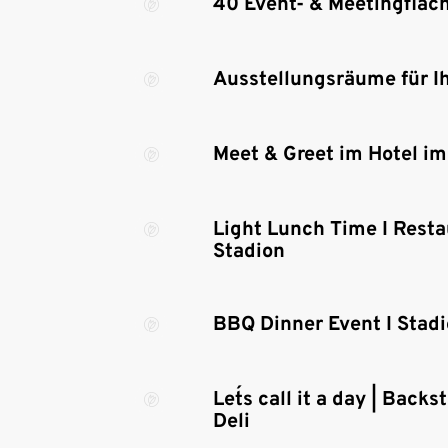
40 Event- & Meetingfläc
Ausstellungsräume für I
Meet & Greet im Hotel im
Light Lunch Time I Resta
Stadion
BBQ Dinner Event I Stad
Let´s call it a day | Back
Deli